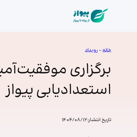
فتن
ه
حتوا
خانه
–
رویداد
برگزاری موفقیت‌آمیز
استعدادیابی پیواز
تاریخ انتشار:
1404/08/12