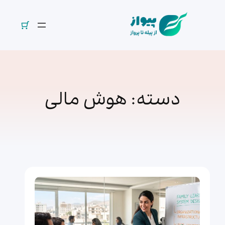
فتن
ه
حتوا
دسته:
هوش مالی